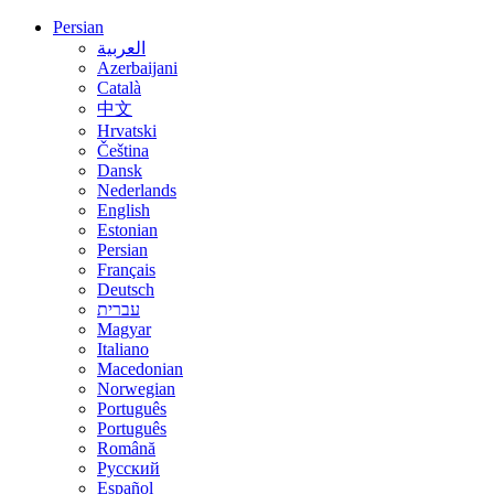
Persian
العربية
Azerbaijani
Català
中文
Hrvatski
Čeština
Dansk
Nederlands
English
Estonian
Persian
Français
Deutsch
עברית
Magyar
Italiano
Macedonian
Norwegian
Português
Português
Română
Русский
Español