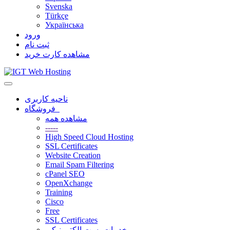
Svenska
Türkçe
Українська
ورود
ثبت نام
مشاهده کارت خرید
تغییر
وضعیت
ناحیه کاربری
ناوبری
فروشگاه
مشاهده همه
-----
High Speed Cloud Hosting
SSL Certificates
Website Creation
Email Spam Filtering
cPanel SEO
OpenXchange
Training
Cisco
Free
SSL Certificates
خدمات پست الکترونیکی