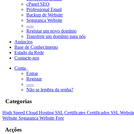
cPanel SEO
Professional Email
Backup de Website
Segurança Website
-----
Registar um novo domínio
Transferir um domínio para nós
Anúncios
Base de Conhecimento
Estado da Rede
Contacte-nos
Conta
Entrar
Registar
-----
Não se lembra da senha?
Categorias
High Speed Cloud Hosting
SSL Certificates
Certificados SSL
Websit
Website
Segurança Website
Free
Acções