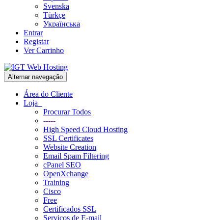
Svenska
Türkçe
Українська
Entrar
Registar
Ver Carrinho
Alternar navegação
Área do Cliente
Loja
Procurar Todos
-----
High Speed Cloud Hosting
SSL Certificates
Website Creation
Email Spam Filtering
cPanel SEO
OpenXchange
Training
Cisco
Free
Certificados SSL
Serviços de E-mail