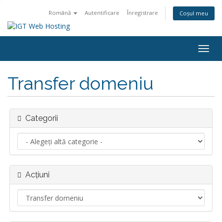
Română
Autentificare
Înregistrare
Coșul meu
Navi
Togg
Transfer domeniu
Categorii
Acțiuni